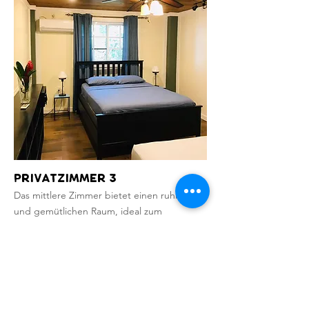
Privatzimmer 3
Das mittlere Zimmer bietet einen ruhigen
und gemütlichen Raum, ideal zum
Entspannen nach einem aufregendenTag in
der Karibik. Es liegt nur wenige Schritte
vom anfängerfreundlichen Surfspot entfernt
und ist somit perfekt für alle, die mit dem
Surfen beginnen. Das Zimmer verfügt über
ein Queensize-Bett und ein Einzelbett und