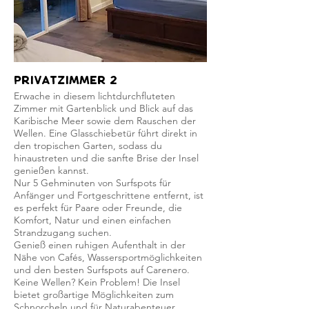
Privatzimmer 2
Erwache in diesem lichtdurchfluteten
Zimmer mit Gartenblick und Blick auf das
Karibische Meer sowie dem Rauschen der
Wellen. Eine Glasschiebetür führt direkt in
den tropischen Garten, sodass du
hinaustreten und die sanfte Brise der Insel
genießen kannst.
Nur 5 Gehminuten von Surfspots für
Anfänger und Fortgeschrittene entfernt, ist
es perfekt für Paare oder Freunde, die
Komfort, Natur und einen einfachen
Strandzugang suchen.
Genieß einen ruhigen Aufenthalt in der
Nähe von Cafés, Wassersportmöglichkeiten
und den besten Surfspots auf Carenero.
Keine Wellen? Kein Problem! Die Insel
bietet großartige Möglichkeiten zum
Schnorcheln und für Naturabenteuer.