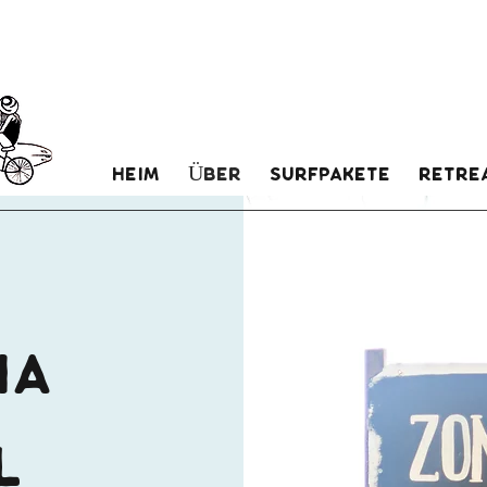
Heim
Über
Surfpakete
Retre
NA
L