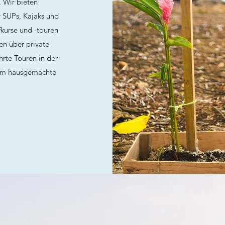
. Wir bieten
r SUPs, Kajaks und
kurse und -touren
en über private
rte Touren in der
dem hausgemachte