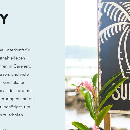
Y
e Unterkunft für
utnah erleben
hren in Carenero.
rzen, und viele
r von lokalen
cas del Toro mit
herbringen und dir
u benötigst, um
 zu erholen.